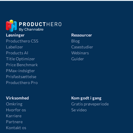
Løsninger
Ressourcer
Producthero CSS
Blog
Labelizer
Casestudier
Products AI
Webinars
Title Optimizer
Guider
Price Benchmark
PMax-indsigter
Prisfastsættelse
Producthero Pro
Virksomhed
Kom godt i gang
Omkring
Gratis prøveperiode
Hvorfor os
Se video
Karriere
Partnere
Kontakt os