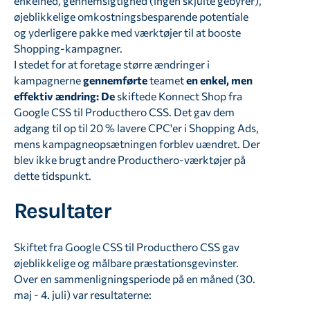
enkelhed, gennemsigtighed (ingen skjulte gebyrer),
øjeblikkelige omkostningsbesparende potentiale
og yderligere pakke med værktøjer til at booste
Shopping-kampagner.
I stedet for at foretage større ændringer i
kampagnerne
gennemførte
teamet
en enkel, men
effektiv ændring: De
skiftede Konnect Shop fra
Google CSS til Producthero CSS. Det gav dem
adgang til op til 20 % lavere CPC'er i Shopping Ads,
mens kampagneopsætningen forblev uændret. Der
blev ikke brugt andre Producthero-værktøjer på
dette tidspunkt.
Resultater
Skiftet fra Google CSS til Producthero CSS gav
øjeblikkelige og målbare præstationsgevinster.
Over en sammenligningsperiode på en måned (30.
maj - 4. juli) var resultaterne: