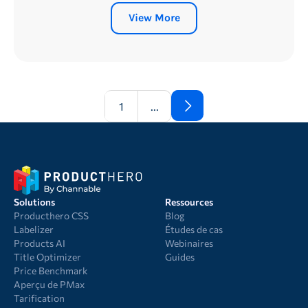
View More
1
...
Solutions
Ressources
Producthero CSS
Blog
Labelizer
Études de cas
Products AI
Webinaires
Title Optimizer
Guides
Price Benchmark
Aperçu de PMax
Tarification