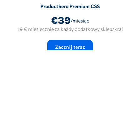
Producthero Premium CSS
€39
/miesiąc
19 € miesięcznie za każdy dodatkowy sklep/kraj
Zacznij teraz
Pro Plan
€99
/miesiąc
49 € miesięcznie za każdy dodatkowy sklep/kraj
Zacznij teraz
Producthero Premium CSS