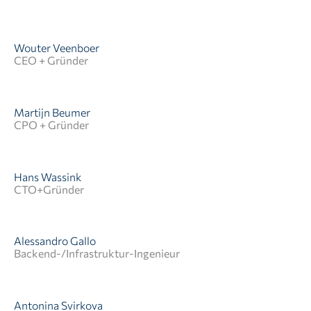
Wouter Veenboer
CEO + Gründer
Martijn Beumer
CPO + Gründer
CEO von Producthero
Hans Wassink
CTO+Gründer
Ich bin Martijn - Unternehmer, Produktstratege bei
Producthero, Hundevater eines Deutsch-Aussi-
Mixes und Vollzeit-Fan davon, komplexe Dinge
einfach zu machen (und dabei zu gewinnen).
Alessandro Gallo
Backend-/Infrastruktur-Ingenieur
Antonina Svirkova