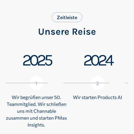
Zeitleiste
Unsere Reise
2025
2024
1
2
Wir begrüßen unser 50.
Wir starten Products AI
Teammitglied. Wir schließen
P
uns mit Channable
zusammen und starten PMax
Insights.