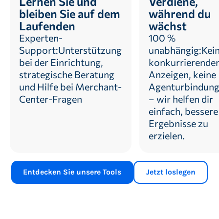
Lernen Sie und
Verdiene,
bleiben Sie auf dem
während du
Laufenden
wächst
Experten-
100 %
Support:Unterstützung
unabhängig:Kei
bei der Einrichtung,
konkurrierende
strategische Beratung
Anzeigen, keine
und Hilfe bei Merchant-
Agenturbindun
Center-Fragen
– wir helfen dir
einfach, bessere
Ergebnisse zu
erzielen.
Entdecken Sie unsere Tools
Jetzt loslegen
5-jähriges Jubiläum
6,42 Minuten