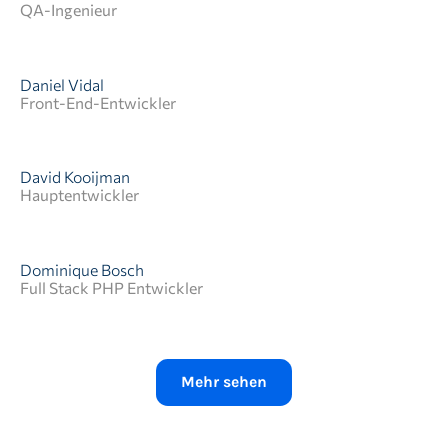
QA-Ingenieur
Daniel Vidal
Front-End-Entwickler
QA Engineer, der versucht, die Unordnung in unserem
kleinen Universum zu reduzieren - und das klappt
erstaunlich oft.
David Kooijman
Hauptentwickler
Von Geschichte bis Frontend, pixelperfekter
Perfektionist, stolzer Sonderling, (guter)
Musikfanatiker und respektvoll gegenüber deiner
falschen Meinung. Dieser Button ist falsch
Dominique Bosch
positioniert.
Full Stack PHP Entwickler
Ich bin die Person hinter einem Teil des Chaos und
einem Großteil der Stabilität. Meine Aufgabe ist es,
skalierbare Lösungen zu entwerfen - mit gerade
genug Klebeband, um agil zu bleiben.
Mehr sehen
Technischer Vorsprung. Angetrieben von Kaffee und
einer entspannten Spotify-Playlist mit 190 BPM.
Arbeite für Steak. Ernsthaft, gib mir Steak.