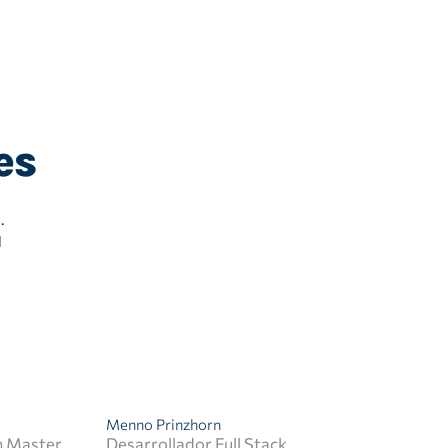
es
.
l
Menno Prinzhorn
m Master
Desarrollador Full Stack