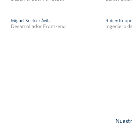
Miguel Snelder Ávila
Ruben Koop
Desarrollador Front-end
Ingeniero d
Soy ingeniero de software full
stack en Producthero.
Impulsado por el progreso,
alimentado por la innovación, y
siempre listo para sumergirse
en la próxima gran cosa. Listo
para construir aquello que
venga.
Nuestr