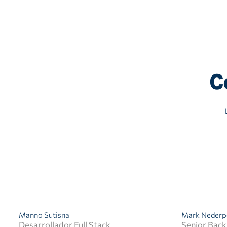
C
Manno Sutisna
Mark Nederp
Desarrollador Full Stack
Senior Bac