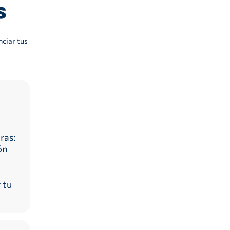
s
ciar tus
ras:
ón
 tu