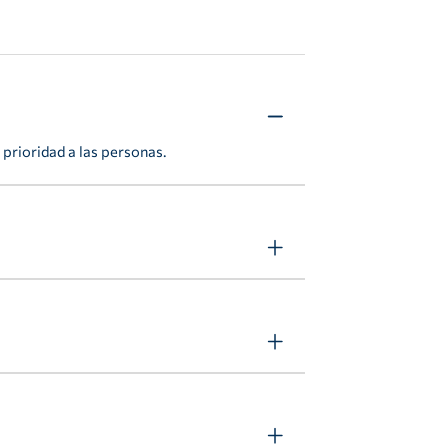
i nada.
prioridad a las personas.
uestro equipo. Creemos en la comunicación
crear soluciones que hagan avanzar al