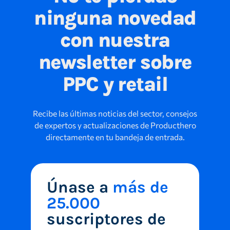
ninguna novedad
con nuestra
newsletter sobre
PPC y retail
Recibe las últimas noticias del sector, consejos
de expertos y actualizaciones de Producthero
directamente en tu bandeja de entrada.
Únase a
más de
25.000
suscriptores de