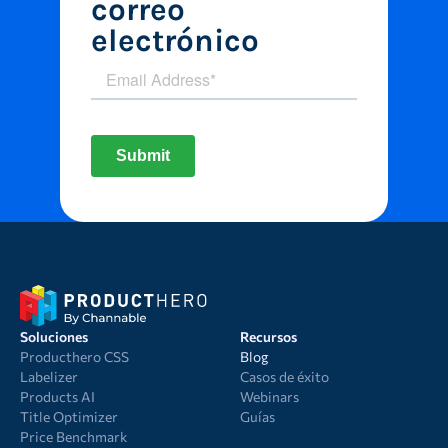
correo
electrónico
Soluciones
Recursos
Producthero CSS
Blog
Labelizer
Casos de éxito
Products AI
Webinars
Title Optimizer
Guías
Price Benchmark