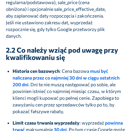
regularna/podstawowa), sale_price (cena
obniżona) i opcjonalnie sale_price_effective_date,
aby zaplanować daty rozpoczęcia i zakończenia.
Jeśli nie ustawiono zakresu dat, wyprzedaż
rozpocznie się, gdy tylko Google przetworzy plik
danych.
2.2
Co należy wziąć pod uwagę przy
kwalifikowaniu się
Historia cen bazowych
: Cena bazowa
musi być
naliczana przez co najmniej 30 dni w ciągu ostatnich
200 dni
. Dni te nie muszą następować po sobie, ale
powinien istnieć co najmniej miesiąc czasu, w którym
klienci mogli kupować po pełnej cenie. Zapobiega to
zawyżaniu cen przez sprzedawców tylko po to, by
pokazać fałszywe rabaty.
Limit czasu trwania wyprzedaży
: wyprzedaż
powinna
trwać
maksymalnie
30 dni
. Po tym czasie Google może