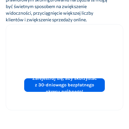
być świetnym sposobem na zwiększenie
widoczności, przyciągnięcie większej liczby
klientów i zwiększenie sprzedaży online.
Chcesz zwiększyć
wydajność reklam
w sklepie
?
Zarejestruj się, aby skorzystać
z 30-dniowego bezpłatnego
okresu próbnego!