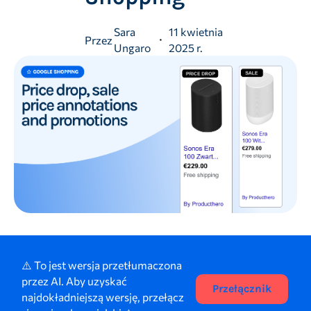
Sara
11 kwietnia
Przez
Ungaro
2025 r.
⚠️ To jest wersja przetłumaczona
przez AI. Aby uzyskać
Przełącznik
najdokładniejszą wersję, przełącz