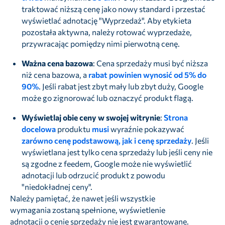
traktować niższą cenę jako nowy standard i przestać
wyświetlać adnotację "Wyprzedaż". Aby etykieta
pozostała aktywna, należy rotować wyprzedaże,
przywracając pomiędzy nimi pierwotną cenę.
Ważna cena bazowa
: Cena sprzedaży musi być niższa
niż cena bazowa, a
rabat powinien wynosić od 5% do
90%
. Jeśli rabat jest zbyt mały lub zbyt duży, Google
może go zignorować lub oznaczyć produkt flagą.
Wyświetlaj obie ceny w swojej witrynie
:
Strona
docelowa
produktu
musi
wyraźnie pokazywać
zarówno cenę podstawową, jak i cenę sprzedaży
. Jeśli
wyświetlana jest tylko cena sprzedaży lub jeśli ceny nie
są zgodne z feedem, Google może nie wyświetlić
adnotacji lub odrzucić produkt z powodu
"niedokładnej ceny".
Należy pamiętać, że nawet jeśli wszystkie
wymagania zostaną spełnione, wyświetlenie
adnotacji o cenie sprzedaży nie jest gwarantowane.