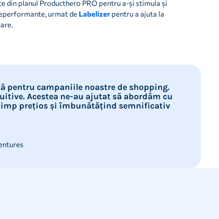
te din planul Producthero PRO pentru a-și stimula și
neperformante, urmat de
Labelizer
pentru a ajuta la
are.
ală pentru campaniile noastre de shopping.
tuitive. Acestea ne-au ajutat să abordăm cu
timp prețios și îmbunătățind semnificativ
Ventures