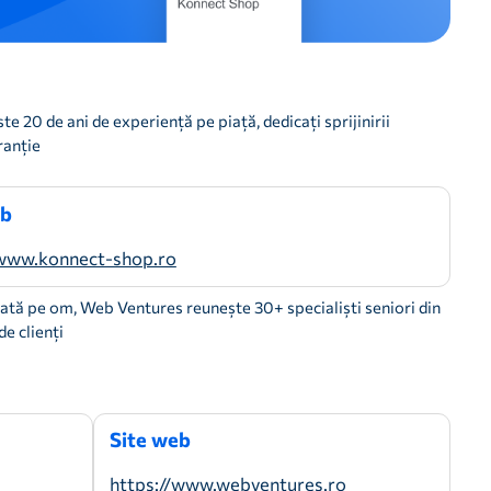
e 20 de ani de experiență pe piață, dedicați sprijinirii
ranție
eb
/www.konnect-shop.ro
trată pe om, Web Ventures reunește 30+ specialiști seniori din
de clienți
Site web
https://www.webventures.ro