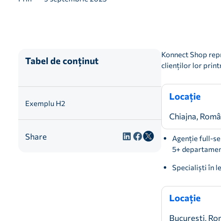
Konnect Shop repre
Tabel de conținut
clienților lor prin
Locație
Exemplu H2
Chiajna, Româ
Share
Agenție full-se
5+ departamente
Specialiști în
Locație
București, Ro