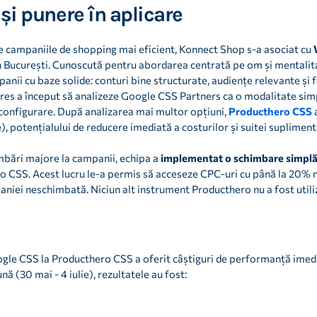
și punere în aplicare
e campaniile de shopping mai eficient, Konnect Shop s-a asociat cu
 în București. Cunoscută pentru abordarea centrată pe om și mental
anii cu baze solide: conturi bine structurate, audiențe relevante și
es a început să analizeze Google CSS Partners ca o modalitate sim
configurare. După analizarea mai multor opțiuni,
Producthero CSS
a
), potențialului de reducere imediată a costurilor și suitei suplim
imbări majore la campanii, echipa a
implementat o schimbare simplă,
o CSS. Acest lucru le-a permis să acceseze CPC-uri cu până la 20% m
niei neschimbată. Niciun alt instrument Producthero nu a fost utili
ogle CSS la Producthero CSS a oferit câștiguri de performanță imedi
ă (30 mai - 4 iulie), rezultatele au fost: