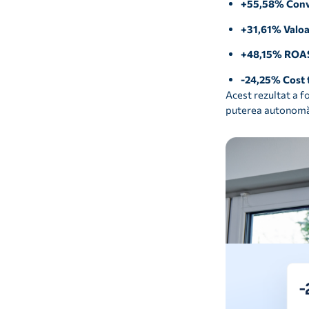
+55,58% Conv
+31,61% Valoa
+48,15% ROA
-24,25% Cost 
Acest rezultat a f
puterea autonomă 