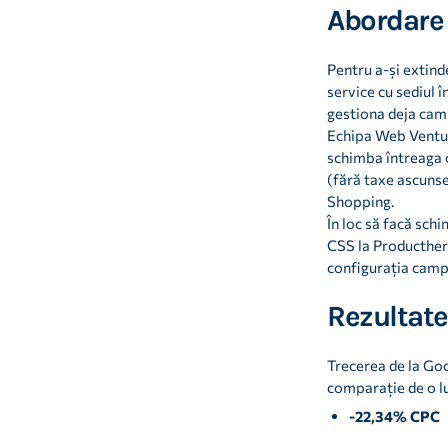
Abordare 
Pentru a-și extind
service cu sediul
gestiona deja camp
Echipa Web Ventur
schimba întreaga 
(fără taxe ascunse
Shopping.
În loc să facă sch
CSS la Producther
configurația campa
Rezultate
Trecerea de la Go
comparație de o lun
-22,34% CPC