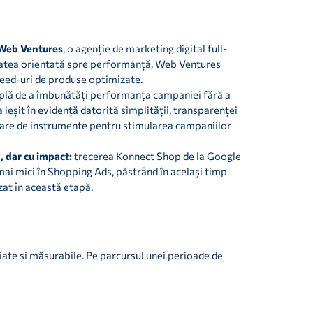
Web Ventures
, o agenție de marketing digital full-
itatea orientată spre performanță, Web Ventures
 feed-uri de produse optimizate.
plă de a îmbunătăți performanța campaniei fără a
 ieșit în evidență datorită simplității, transparenței
entare de instrumente pentru stimularea campaniilor
 dar cu impact:
trecerea Konnect Shop de la Google
ai mici în Shopping Ads, păstrând în același timp
zat în această etapă.
ate și măsurabile. Pe parcursul unei perioade de