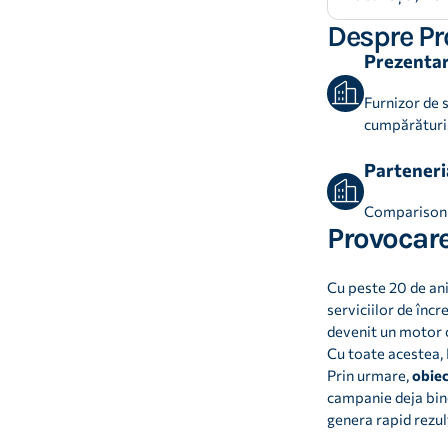
Despre P
Prezentar
Furnizor de 
cumpărături
Parteneria
Comparison 
Provocare
Cu peste 20 de ani
serviciilor de înc
devenit un motor ch
Cu toate acestea,
Prin urmare,
obiec
campanie deja bine
genera rapid rezul