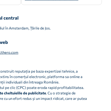
l central
iul în Amsterdam, Țările de Jos.
 web
cthero.com
construit reputația pe baza expertizei tehnice, a
 extins în comerțul electronic, platforma sa online a
nții individuali din întreaga Românie.
l pe clic (CPC) poate eroda rapid profitabilitatea.
e cheltuielile de publicitate
. Cu o strategie de
 cu un efort redus și un impact ridicat, care ar putea