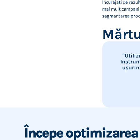
Încurajați de rezu
mai mult campanii
segmentarea produs
Mărtu
"Utili
Instrum
ușurin
Începe optimizarea