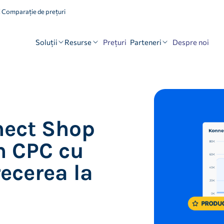
Comparație de prețuri
Soluții
Resurse
Parteneri
Prețuri
Despre noi
nect Shop
n CPC cu
ecerea la