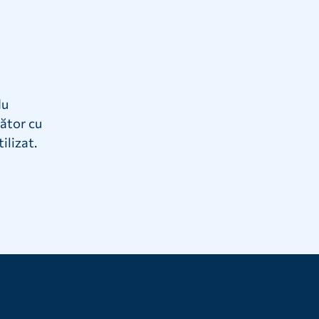
du
mător cu
ilizat.