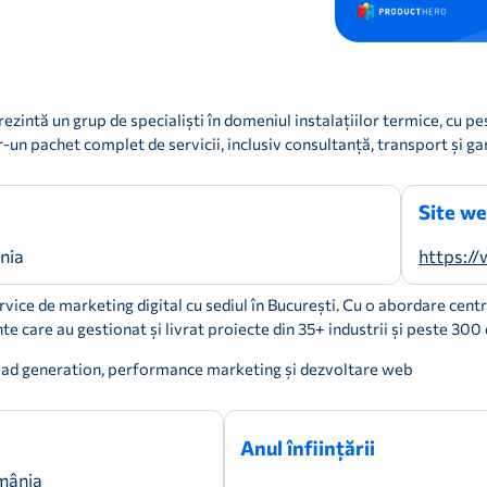
zintă un grup de specialiști în domeniul instalațiilor termice, cu pest
tr-un pachet complet de servicii, inclusiv consultanță, transport și ga
Site w
nia
https:/
rvice de marketing digital cu sediul în București. Cu o abordare cen
 care au gestionat și livrat proiecte din 35+ industrii și peste 300 
 lead generation, performance marketing și dezvoltare web
Anul înființării
mânia