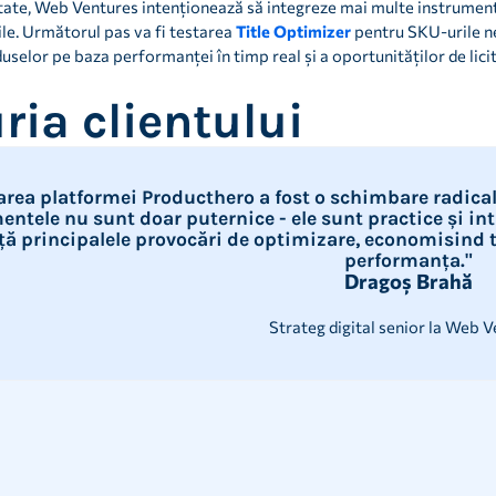
ltate, Web Ventures intenționează să integreze mai multe instrumen
le. Următorul pas va fi testarea
Title Optimizer
pentru SKU-urile 
elor pe baza performanței în timp real și a oportunităților de licit
ria clientului
zarea platformei Producthero a fost o schimbare radic
entele nu sunt doar puternice - ele sunt practice și in
ță principalele provocări de optimizare, economisind 
performanța."
Dragoș Brahă
Strateg digital senior la Web 