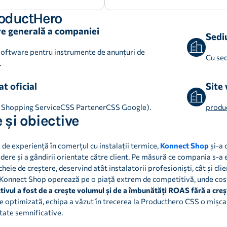
roductHero
e generală a companiei
Sediu
software pentru instrumente de anunțuri de
Cu sed
.
t oficial
Site
Shopping ServiceCSS PartenerCSS Google).
produ
 și obiective
 de experiență în comerțul cu instalații termice,
Konnect Shop
și-a 
redere și a gândirii orientate către client. Pe măsură ce compania s-a
eie de creștere, deservind atât instalatorii profesioniști, cât și clie
 Konnect Shop operează pe o piață extrem de competitivă, unde costu
tivul a fost
de a crește volumul și de a îmbunătăți ROAS fără a creșt
 optimizată, echipa a văzut în trecerea la Producthero CSS o mișcare
tate semnificative.