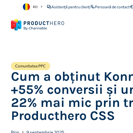
Asistență pentru clienți
Persoană de contact
RO
Comunitatea PPC
Cum a obținut Kon
+55% conversii și u
22% mai mic prin tr
Producthero CSS
Prin
9 septembrie 2025