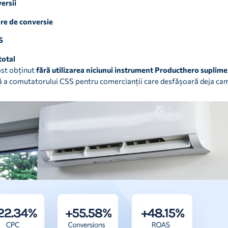
ersii
re de conversie
S
total
ost obținut
fără utilizarea niciunui instrument Producthero suplim
a comutatorului CSS pentru comercianții care desfășoară deja camp