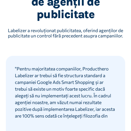
de agenții de
publicitate
Labelizer a revoluționat publicitatea, oferind agenților de
publicitate un control fără precedent asupra campaniilor.
"
Pentru majoritatea companiilor, Producthero
Labelizer ar trebui să fie structura standard a
campaniei Google Ads Smart Shopping și ar
trebui să existe un motiv foarte specific dacă
alegeți să nu implementați acest lucru. În cadrul
agenției noastre, am văzut numai rezultate
pozitive după implementarea Labelizer, iar acesta
are 100% sens odată ce înțelegeți filozofia din
spatele său. La ce v-ați putea aștepta de la
Vezi mai mult...
Labelizer? ROAS-ul dvs. general de la