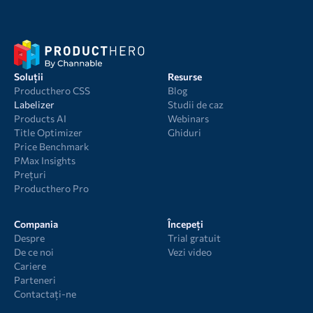
Soluții
Resurse
Producthero CSS
Blog
Labelizer
Studii de caz
Products AI
Webinars
Title Optimizer
Ghiduri
Price Benchmark
PMax Insights
Prețuri
Producthero Pro
Compania
Începeți
Despre
Trial gratuit
De ce noi
Vezi video
Cariere
Parteneri
Contactați-ne