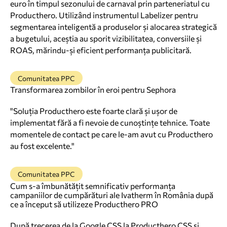
euro în timpul sezonului de carnaval prin parteneriatul cu
Producthero. Utilizând instrumentul Labelizer pentru
segmentarea inteligentă a produselor și alocarea strategică
a bugetului, aceștia au sporit vizibilitatea, conversiile și
ROAS, mărindu-și eficient performanța publicitară.
Comunitatea PPC
Transformarea zombilor în eroi pentru Sephora
"Soluția Producthero este foarte clară și ușor de
implementat fără a fi nevoie de cunoștințe tehnice. Toate
momentele de contact pe care le-am avut cu Producthero
au fost excelente."
Comunitatea PPC
Cum s-a îmbunătățit semnificativ performanța
campaniilor de cumpărături ale Ivatherm în România după
ce a început să utilizeze Producthero PRO
După trecerea de la Google CSS la Producthero CSS și