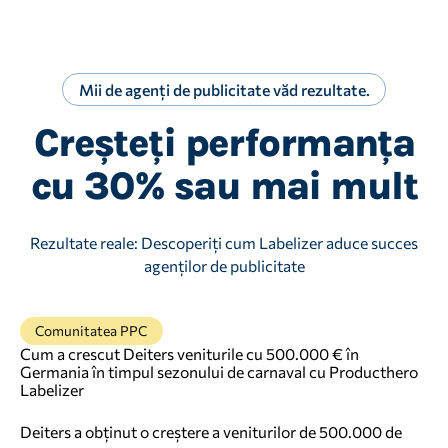
Acest lucru vă oferă control deplin pentru a vă
separa clar produsele cu activitate zero (0
adapta campaniile la nevoile strategice, pentru a
Zombies) de cele cu o anumită performanță
efectua teste sau pentru a include produse
(Zombies).
specifice în promoțiile sezoniere.
Acest nivel suplimentar de claritate face ca
Mii de agenți de publicitate văd rezultate.
Zombies acționat și vă ajută să identificați
Creșteți performanța
produsele pe care trebuie să le „reînviați” mai
întâi.
cu 30% sau mai mult
Rezultate reale: Descoperiți cum Labelizer aduce succes
agenților de publicitate
Comunitatea PPC
Cum a crescut Deiters veniturile cu 500.000 € în
Germania în timpul sezonului de carnaval cu Producthero
Labelizer
Deiters a obținut o creștere a veniturilor de 500.000 de