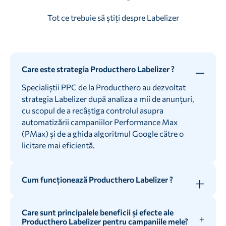
Tot ce trebuie să știți despre Labelizer
Care este strategia Producthero Labelizer ?
Specialiștii PPC de la Producthero au dezvoltat
strategia Labelizer după analiza a mii de anunțuri,
cu scopul de a recâștiga controlul asupra
automatizării campaniilor Performance Max
(PMax) și de a ghida algoritmul Google către o
licitare mai eficientă.
Cum funcționează Producthero Labelizer ?
Producthero Labelizer analizează zilnic produsele
dvs. și le segmentează în funcție de performanța lor.
Care sunt principalele beneficii și efecte ale
Produsele sunt clasificate în 4 etichete: Heroes,
Producthero Labelizer pentru campaniile mele?