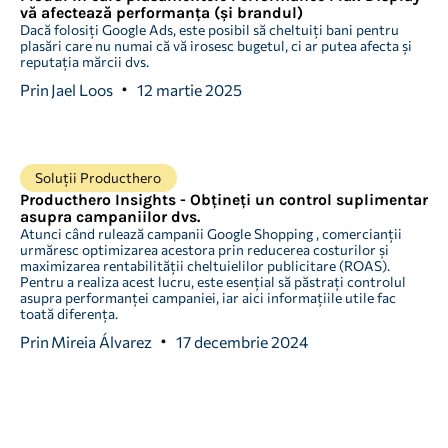
vă afectează performanța (și brandul)
Dacă folosiți Google Ads, este posibil să cheltuiți bani pentru
plasări care nu numai că vă irosesc bugetul, ci ar putea afecta și
reputația mărcii dvs.
Prin
Jael Loos
12 martie 2025
Soluții Producthero
Producthero Insights - Obțineți un control suplimentar
asupra campaniilor dvs.
Atunci când rulează campanii Google Shopping , comercianții
urmăresc optimizarea acestora prin reducerea costurilor și
maximizarea rentabilității cheltuielilor publicitare (ROAS).
Pentru a realiza acest lucru, este esențial să păstrați controlul
asupra performanței campaniei, iar aici informațiile utile fac
toată diferența.
Prin
Mireia Álvarez
17 decembrie 2024