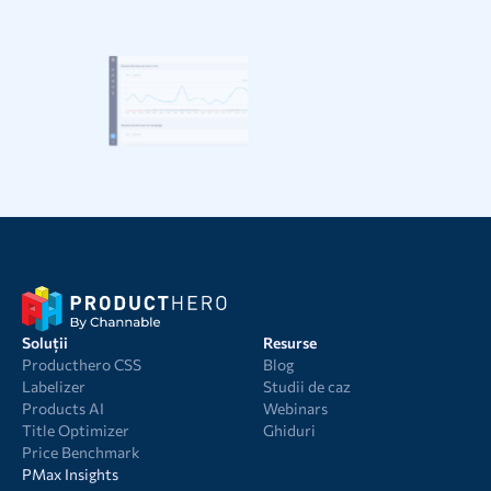
Soluții
Resurse
Producthero CSS
Blog
Labelizer
Studii de caz
Products AI
Webinars
Title Optimizer
Ghiduri
Price Benchmark
PMax Insights