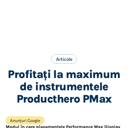
• Distribuția pe canal în timp: vedeți cum este
împărțit bugetul în timp pentru a urmări
creșterile sau scăderile în plasamente. Identificați
mai ușor modificările în rezultatele campaniei.
• Performanța campaniei: comparați indicatorii
cheie pentru a vedea cota, impactul și
performanța Shopping.
Articole
Profitați la maximum
de instrumentele
Producthero PMax
Anunțuri Google
Modul în care plasamentele Performance Max Display