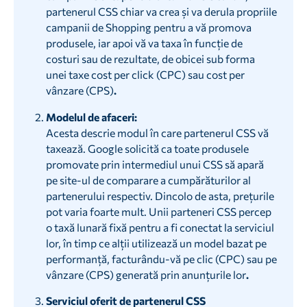
partenerul CSS chiar va crea și va derula propriile
campanii de Shopping pentru a vă promova
produsele, iar apoi vă va taxa în funcție de
costuri sau de rezultate, de obicei sub forma
unei taxe cost per click (CPC) sau cost per
vânzare (CPS)
.‍
‍Modelul de afaceri:
Acesta descrie modul în care partenerul CSS vă
taxează. Google solicită ca toate produsele
promovate prin intermediul unui CSS să apară
pe site-ul de comparare a cumpărăturilor al
partenerului respectiv. Dincolo de asta, prețurile
pot varia foarte mult. Unii parteneri CSS percep
o taxă lunară fixă pentru a fi conectat la serviciul
lor, în timp ce alții utilizează un model bazat pe
performanță, facturându-vă pe clic (CPC) sau pe
vânzare (CPS) generată prin anunțurile lor
.‍
Serviciul oferit de partenerul CSS