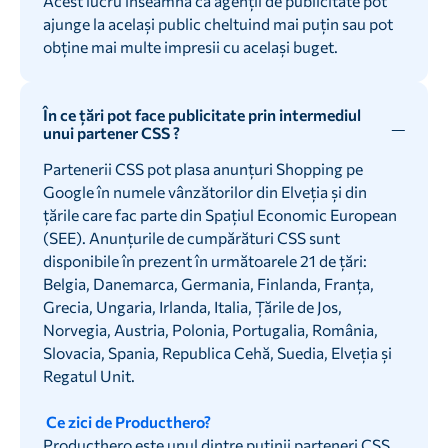
Acest lucru înseamnă că agenții de publicitate pot
ajunge la același public cheltuind mai puțin sau pot
obține mai multe impresii cu același buget.
În ce țări pot face publicitate prin intermediul
unui partener CSS ?
Partenerii CSS pot plasa anunțuri Shopping pe
Google în numele vânzătorilor din Elveția și din
țările care fac parte din Spațiul Economic European
(SEE). Anunțurile de cumpărături CSS sunt
disponibile în prezent în următoarele 21 de țări:
Belgia, Danemarca, Germania, Finlanda, Franța,
Grecia, Ungaria, Irlanda, Italia, Țările de Jos,
Norvegia, Austria, Polonia, Portugalia, România,
Slovacia, Spania, Republica Cehă, Suedia, Elveția și
Regatul Unit.
‍ Ce zici de Producthero?‍
‍Producthero este unul dintre puținii parteneri CSS