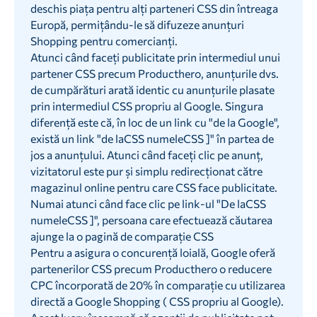
deschis piața pentru alți parteneri CSS din întreaga
Europă, permițându-le să difuzeze anunțuri
Shopping pentru comercianți.
Atunci când faceți publicitate prin intermediul unui
partener CSS precum Producthero, anunțurile dvs.
de cumpărături arată identic cu anunțurile plasate
prin intermediul CSS propriu al Google. Singura
diferență este că, în loc de un link cu "de la Google",
există un link "de laCSS numeleCSS ]" în partea de
jos a anunțului. Atunci când faceți clic pe anunț,
vizitatorul este pur și simplu redirecționat către
magazinul online pentru care CSS face publicitate.
Numai atunci când face clic pe link-ul "De laCSS
numeleCSS ]", persoana care efectuează căutarea
ajunge la o pagină de comparație CSS
Pentru a asigura o concurență loială, Google oferă
partenerilor CSS precum Producthero o reducere
CPC încorporată de 20% în comparație cu utilizarea
directă a Google Shopping ( CSS propriu al Google).