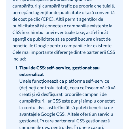
cumpărături și cumpără trafic pe propria cheltuială,
percepând agenților de publicitate o taxă convenită
de cost pe clic (CPC). Alții permit agenților de
publicitate să își conecteze campaniile existente la
CSS în schimbul unei eventuale taxe, astfel încât
agenții de publicitate să se poată bucura direct de
beneficiile Google pentru campaniile lor existente.
Cele mai importante diferențe dintre partenerii CSS
includ:
Tipul de CSS: self-service, gestionat sau
externalizat
Unele funcționează ca platforme self-service
(dețineți controlul total), ceea ce înseamnă că vă
creați și vă desfășurați propriile campanii de
cumpărături, iar CSS este pur și simplu conectat
la contul dvs., astfel încât să puteți beneficia de
avantajele Google CSS . Altele oferă un serviciu
gestionat, în care partenerul CSS gestionează
campaniile dvs. pentru dvs. În unele cazuri,