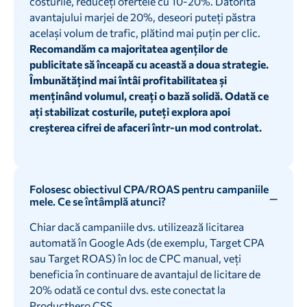
costurile, reduceți ofertele cu 10-20%. Datorită
avantajului marjei de 20%, deseori puteți păstra
același volum de trafic, plătind mai puțin per clic.
Recomandăm ca majoritatea agenților de
publicitate să înceapă cu această a doua strategie.
Îmbunătățind mai întâi profitabilitatea și
menținând volumul, creați o bază solidă. Odată ce
ați stabilizat costurile, puteți explora apoi
creșterea cifrei de afaceri într-un mod controlat.
Folosesc obiectivul CPA/ROAS pentru campaniile
mele. Ce se întâmplă atunci?
Chiar dacă campaniile dvs. utilizează licitarea
automată în Google Ads (de exemplu, Target CPA
sau Target ROAS) în loc de CPC manual, veți
beneficia în continuare de avantajul de licitare de
20% odată ce contul dvs. este conectat la
Producthero CSS.