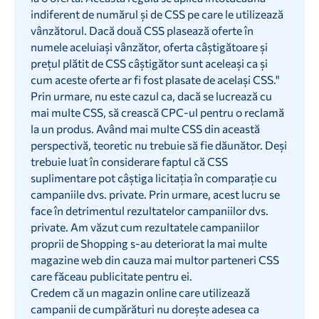
indiferent de numărul și de CSS pe care le utilizează
vânzătorul. Dacă două CSS plasează oferte în
numele aceluiași vânzător, oferta câștigătoare și
prețul plătit de CSS câștigător sunt aceleași ca și
cum aceste oferte ar fi fost plasate de același CSS."
Prin urmare, nu este cazul ca, dacă se lucrează cu
mai multe CSS, să crească CPC-ul pentru o reclamă
la un produs. Având mai multe CSS din această
perspectivă, teoretic nu trebuie să fie dăunător. Deși
trebuie luat în considerare faptul că CSS
suplimentare pot câștiga licitația în comparație cu
campaniile dvs. private. Prin urmare, acest lucru se
face în detrimentul rezultatelor campaniilor dvs.
private. Am văzut cum rezultatele campaniilor
proprii de Shopping s-au deteriorat la mai multe
magazine web din cauza mai multor parteneri CSS
care făceau publicitate pentru ei.
Credem că un magazin online care utilizează
campanii de cumpărături nu dorește adesea ca