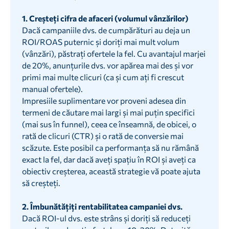
1. Creșteți cifra de afaceri (volumul vânzărilor)
Dacă campaniile dvs. de cumpărături au deja un
ROI/ROAS puternic și doriți mai mult volum
(vânzări), păstrați ofertele la fel. Cu avantajul marjei
de 20%, anunțurile dvs. vor apărea mai des și vor
primi mai multe clicuri (ca și cum ați fi crescut
manual ofertele).
Impresiile suplimentare vor proveni adesea din
termeni de căutare mai largi și mai puțin specifici
(mai sus în funnel), ceea ce înseamnă, de obicei, o
rată de clicuri (CTR) și o rată de conversie mai
scăzute. Este posibil ca performanța să nu rămână
exact la fel, dar dacă aveți spațiu în ROI și aveți ca
obiectiv creșterea, această strategie vă poate ajuta
să creșteți.
‍2. Îmbunătățiți rentabilitatea campaniei dvs.
Dacă ROI-ul dvs. este strâns și doriți să reduceți