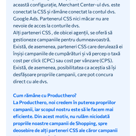
această configurație, Merchant Center-ul dvs. este
conectat la CSS și rămâne conectat la contul dvs.
Google Ads. Partenerul CSS nici măcar nu are
nevoie de acces la conturile dvs.
Alți parteneri CSS , de obicei agenții, se oferă să
gestioneze campaniile pentru dumneavoastră.
Există, de asemenea, parteneri CSS care derulează ei
înșiși campaniile de cumpărături și vă percep o taxă
cost per click (CPC) sau cost per vânzare (CPS).
Există, de asemenea, posibilitatea ca aceștia să își
desfășoare propriile campanii, care pot concura
direct cu ale dvs.
Cum rămâne cu Producthero?
La Producthero, noi credem în puterea propriilor
campanii, iar scopul nostru este să le facem mai
eficiente. Din acest motiv, nu rulăm niciodată
propriile noastre campanii de Shopping, spre
deosebire de alți parteneri CSS ale căror campanii