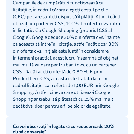
Campaniile de cumpărături funcționează ca
licitațiile, în cadrul cărora alegeți costul pe clic
(CPC) pe care sunteți dispus să îl plătiți. Atunci când
utilizați un partener CSS , 100% din oferta dvs. intră
în licitație. Cu Google Shopping (propriul CSS al
Google), Google deduce 20% din oferta dvs. înainte
ca aceasta să intre în licitație, astfel încât doar 80%
din oferta dvs. inițială este luată în considerare.
În termeni practici, acest lucru înseamnă că obțineți
mai multă valoare pentru banii dvs. cu un partener
CSS . Dacă faceți o ofertă de 0,80 EUR prin
Producthero CSS, aceasta este tratată la fel în
cadrul licitației ca o ofertă de 1,00 EUR prin Google
Shopping. Astfel, cineva care utilizează Google
Shopping ar trebui să plătească cu 25% mai mult
decât dvs. doar pentru a fi pe picior de egalitate.
Ce voi observați în legătură cu reducerea de 20%
după conversie?