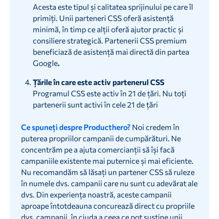
Acesta este tipul și calitatea sprijinului pe care îl
primiți. Unii parteneri CSS oferă asistență
minimă, în timp ce alții oferă ajutor practic și
consiliere strategică. Partenerii CSS premium
beneficiază de asistență mai directă din partea
Google
.‍
Țările în care este activ partenerul CSS
Programul CSS este activ în 21 de țări. Nu toți
partenerii sunt activi în cele 21 de țări
Ce spuneți despre Producthero?
Noi credem în
puterea propriilor campanii de cumpărături. Ne
concentrăm pe a ajuta comercianții să își facă
campaniile existente mai puternice și mai eficiente.
Nu recomandăm să lăsați un partener CSS să ruleze
în numele dvs. campanii care nu sunt cu adevărat ale
dvs. Din experiența noastră, aceste campanii
aproape întotdeauna concurează direct cu propriile
dvs. campanii, în ciuda a ceea ce pot susține unii.