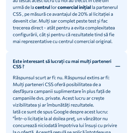
au testat acest lucru cu noi au trecut în cele din
urmă de la
centrul
lor
comercial inițial
la partenerul
CSS , pe măsură ce avantajul de 20% al licitației a
devenit clar. Mulți sar complet peste test și fac
trecerea direct - atât pentru a evita complexitatea
configurării, cât și pentru că rezultatele tind să fie
mai reprezentative cu centrul comercial original.
Este interesant să lucrați cu mai mulți parteneri
CSS ?
Răspunsul scurt ar fi: nu. Răspunsul extins ar fi:
Mulți parteneri CSS oferă posibilitatea de a
desfășura campanii suplimentare în plus față de
campaniile dvs. private. Acest lucru ar crește
vizibilitatea și ar îmbunătăți rezultatele.
Iată ce sunt de spus Google despre acest lucru:
"Într-o licitație la al doilea preț, un vânzător nu
concurează niciodată împotriva lui însuși cu privire
la o ofertă. Această regulă se aplică întotdeauna