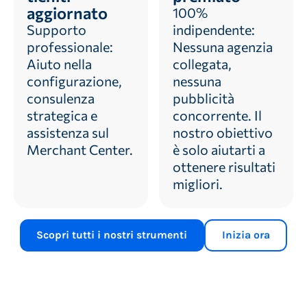
aggiornato
100%
Supporto
indipendente:
professionale:
Nessuna agenzia
Aiuto nella
collegata,
configurazione,
nessuna
consulenza
pubblicità
strategica e
concorrente. Il
assistenza sul
nostro obiettivo
Merchant Center.
è solo aiutarti a
ottenere risultati
migliori.
Scopri tutti i nostri strumenti
Inizia ora
5 anni di Producthero
6,42 minuti