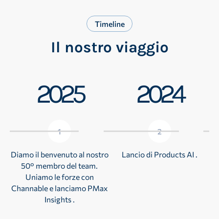
Timeline
Il nostro viaggio
2025
2024
1
2
Diamo il benvenuto al nostro
Lancio di Products AI .
50° membro del team.
P
Uniamo le forze con
t
Channable e lanciamo PMax
Insights .