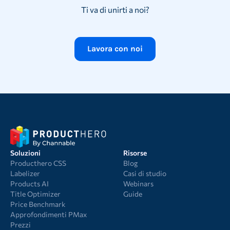
Ti va di unirti a noi?
Lavora con noi
Soluzioni
Risorse
Producthero CSS
Blog
Labelizer
Casi di studio
Products AI
Webinars
Title Optimizer
Guide
Price Benchmark
Approfondimenti PMax
Prezzi