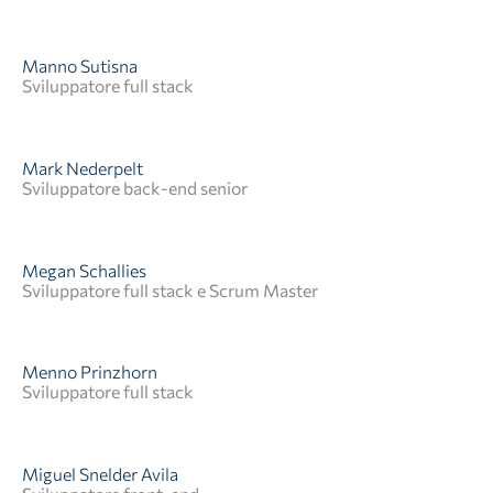
Manno Sutisna
Sviluppatore full stack
Mark Nederpelt
Sviluppatore back-end senior
Sono un ingegnere software full stack presso
Producthero. Spinto dal progresso, alimentato
dall'innovazione e sempre pronto a tuffarsi nella
prossima grande cosa. Sono qui per costruire ciò che
Megan Schallies
verrà.
Sviluppatore full stack e Scrum Master
Menno Prinzhorn
Sviluppatore full stack
Quando si presentano delle sfide, io semplifico. Dai
progetti disordinati alle grandi idee, porto con me
calma, struttura e una spinta verso soluzioni pratiche.
Miguel Snelder Avila