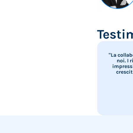
Testi
"La collab
noi. I 
impressi
cresci