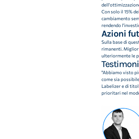
dell'ottimizzazione
Con solo il 15% d
cambiamento sempli
rendendo l'investi
Azioni fu
Sulla base di ques
rimanenti. Miglior
ulteriormente le 
Testimonia
"Abbiamo visto pi
come sia possibile
Labelizer e di tito
prioritari nel mod