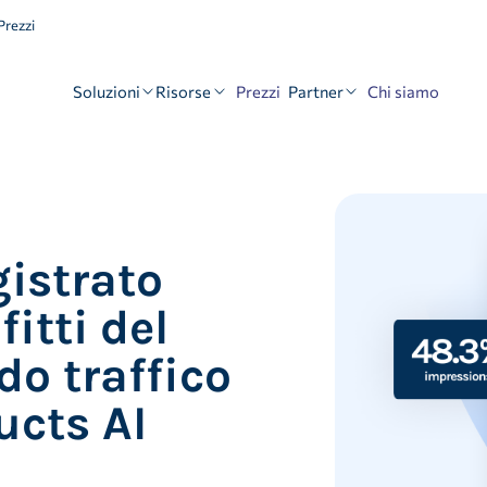
rezzi
Soluzioni
Risorse
Partner
Prezzi
Chi siamo
istrato
itti del
o traffico
ucts AI