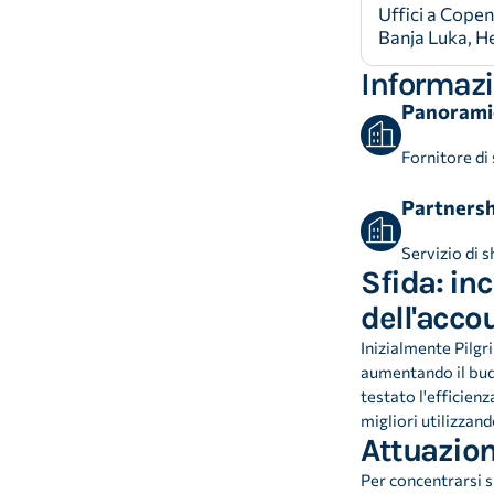
Uffici a Cope
Banja Luka, Hel
Informazi
Panoramic
Fornitore di
Partnershi
Servizio di 
Sfida: in
dell'acco
Inizialmente Pilgr
aumentando il budg
testato l'efficienza
migliori utilizzan
Attuazio
Per concentrarsi su