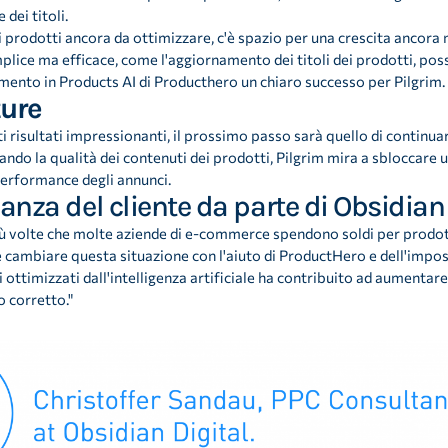
 dei titoli.
ei prodotti ancora da ottimizzare, c'è spazio per una crescita anco
ce ma efficace, come l'aggiornamento dei titoli dei prodotti, possa
mento in Products AI di Producthero un chiaro successo per Pilgrim.
ture
ti risultati impressionanti, il prossimo passo sarà quello di continua
ando la qualità dei contenuti dei prodotti, Pilgrim mira a sbloccare
performance degli annunci.
nza del cliente da parte di Obsidian 
ù volte che molte aziende di e-commerce spendono soldi per prodo
 cambiare questa situazione con l'aiuto di ProductHero e dell'imposta
li ottimizzati dall'intelligenza artificiale ha contribuito ad aumentare
o corretto."