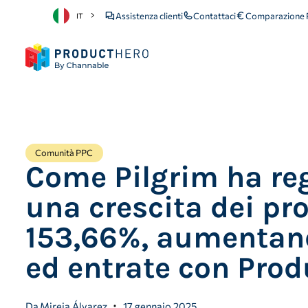
Assistenza clienti
Contattaci
Comparazione P
IT
Comunità PPC
Come Pilgrim ha reg
una crescita dei prof
153,66%, aumentand
ed entrate con Prod
Da
Mireia Álvarez
17 gennaio 2025