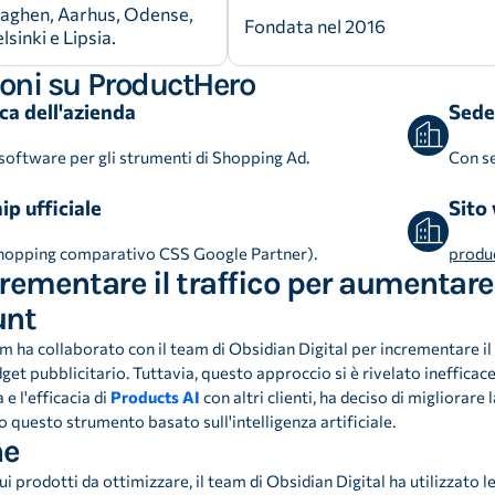
naghen, Aarhus, Odense,
Fondata nel 2016
sinki e Lipsia.
oni su ProductHero
a dell'azienda
Sede
 software per gli strumenti di Shopping Ad.
Con se
p ufficiale
Sito
shopping comparativo CSS Google Partner).
produ
crementare il traffico per aumentar
unt
im ha collaborato con il team di Obsidian Digital per incrementare il
et pubblicitario. Tuttavia, questo approccio si è rivelato inefficace.
 e l'efficacia di
Products AI
con altri clienti, ha deciso di migliorare l
do questo strumento basato sull'intelligenza artificiale.
ne
i prodotti da ottimizzare, il team di Obsidian Digital ha utilizzato le