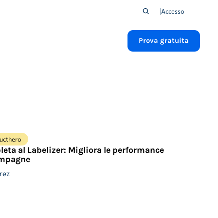
Accesso
Prova gratuita
ducthero
eta al Labelizer: Migliora le performance
ampagne
rez