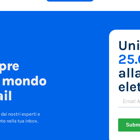
Uni
25
pre
all
l mondo
ele
ail
 dai nostri esperti e
e nella tua inbox.