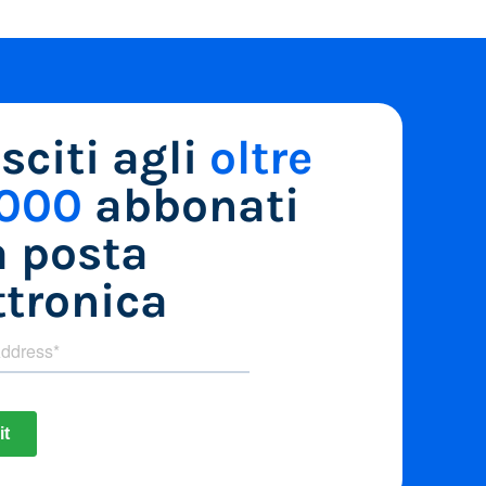
sciti agli
oltre
.000
abbonati
a posta
ttronica