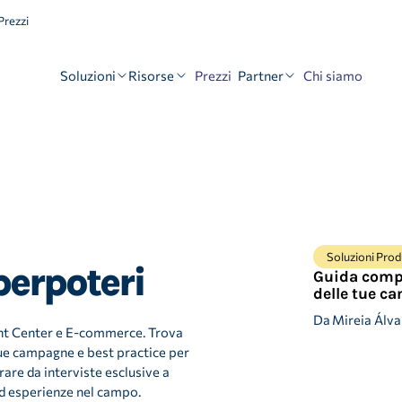
rezzi
Soluzioni
Risorse
Partner
Prezzi
Chi siamo
Soluzioni Pro
perpoteri
Guida compl
delle tue c
Da
Mireia Álva
ant Center e E-commerce. Trova
 tue campagne e best practice per
irare da interviste esclusive a
ed esperienze nel campo.