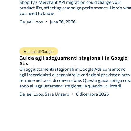
Shopify's Merchant API migration could change your
product IDs, affecting campaign performance. Here's wh
you need to know.
Da
Jael Loos
June 26, 2026
Annunci di Google
Guida agli adeguamenti stagionali in Google
Ads
Gli aggiustamenti stagionali in Google Ads consentono
agli inserzionisti di segnalare le variazioni previste a brev
termine nei tassi di conversione. Questa guida spiega cos
sono gli aggiustamenti stagionali e quando utilizzarli.
Da
Jael Loos, Sara Ungaro
8 dicembre 2025