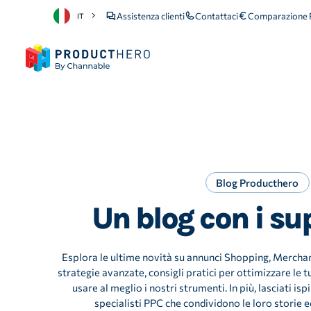
Assistenza clienti
Contattaci
Comparazione P
IT
Blog Producthero
Un blog con i su
Esplora le ultime novità su annunci Shopping, Merch
strategie avanzate, consigli pratici per ottimizzare le
usare al meglio i nostri strumenti. In più, lasciati isp
specialisti PPC che condividono le loro storie 