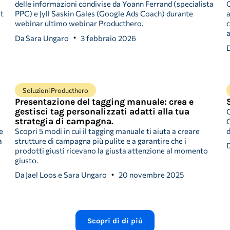
delle informazioni condivise da Yoann Ferrand (specialista
G
at
PPC) e Jyll Saskin Gales (Google Ads Coach) durante
a
webinar ultimo webinar Producthero.
c
a
Da
Sara Ungaro
3 febbraio 2026
Soluzioni Producthero
Presentazione del tagging manuale: crea e
gestisci tag personalizzati adatti alla tua
strategia di campagna.
G
e
Scopri 5 modi in cui il tagging manuale ti aiuta a creare
d
a
strutture di campagna più pulite e a garantire che i
prodotti giusti ricevano la giusta attenzione al momento
giusto.
Da
Jael Loos e Sara Ungaro
20 novembre 2025
Scopri di di più