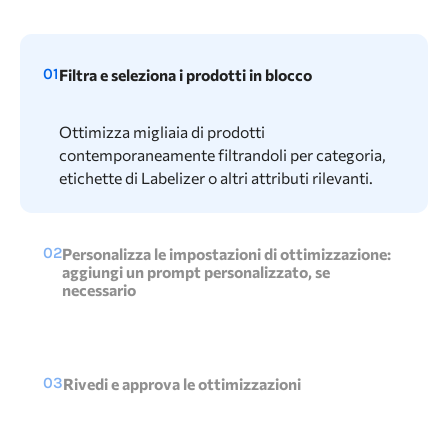
01
Filtra e seleziona i prodotti in blocco
Ottimizza migliaia di prodotti
contemporaneamente filtrandoli per categoria,
etichette di Labelizer o altri attributi rilevanti.
02
Personalizza le impostazioni di ottimizzazione:
aggiungi un prompt personalizzato, se
necessario
Sfrutta le capacità di Products AI per migliorare il
feed mantenendo sempre il controllo su tono,
contenuti e obiettivi.
03
Rivedi e approva le ottimizzazioni
Controlla facilmente le ottimizzazioni generate