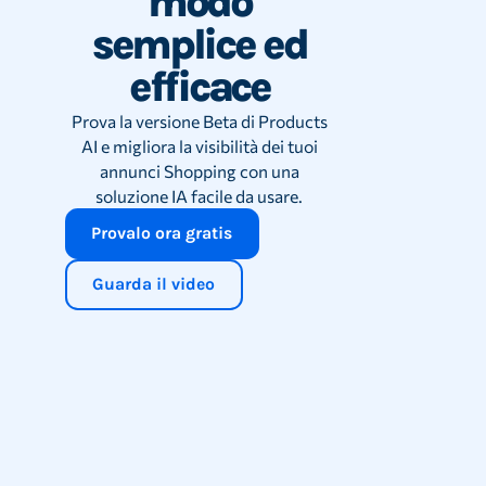
modo
legate a ricorrenze come Natale, San Valentino,
massima copertura.
semplice ed
estate, ecc. per aumentare i volumi nei periodi di
- Includere parole chiave stagionali nel titolo
efficace
picco.
- Modificare la struttura del titolo in modo che le
parole chiave più rilevanti appaiano per prime
Prova la versione Beta di Products
AI e migliora la visibilità dei tuoi
annunci Shopping con una
soluzione IA facile da usare.
Provalo ora gratis
Guarda il video