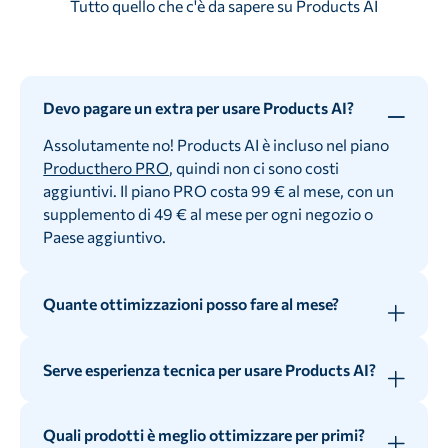
Tutto quello che c'è da sapere su Products AI
Devo pagare un extra per usare Products AI?
Assolutamente no! Products AI è incluso nel piano
Producthero PRO
, quindi non ci sono costi
aggiuntivi. Il piano PRO costa 99 € al mese, con un
supplemento di 49 € al mese per ogni negozio o
Paese aggiuntivo.
Quante ottimizzazioni posso fare al mese?
Tutte quelle di cui hai bisogno! Products AI utilizza
un sistema a crediti illimitati, quindi puoi
Serve esperienza tecnica per usare Products AI?
ottimizzare l'intero catalogo senza limiti.
Per niente! L'interfaccia di Products AI è intuitiva e
pensata per essere utilizzata facilmente anche
Quali prodotti è meglio ottimizzare per primi?