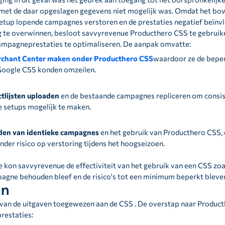
e met de daar opgeslagen gegevens niet mogelijk was. Omdat het bo
 setup lopende campagnes verstoren en de prestaties negatief beïnv
 te overwinnen, besloot savvyrevenue Producthero CSS te gebruik
 campagneprestaties te optimaliseren. De aanpak omvatte:
rchant Center maken onder Producthero CSS
waardoor ze de beper
Google CSS konden omzeilen.
tlijsten uploaden
en de bestaande campagnes repliceren om consiste
 setups mogelijk te maken.
en van identieke campagnes
en het gebruik van Producthero CSS,
nder risico op verstoring tijdens het hoogseizoen.
 kon savvyrevenue de effectiviteit van het gebruik van een CSS zoa
agne behouden bleef en de risico's tot een minimum beperkt bleve
en
 van de uitgaven toegewezen aan de CSS . De overstap naar Producth
restaties: