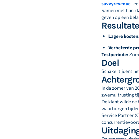
savvyrevenue
- ee
Samen met hun kla
geven op een bel
Resultate
Lagere kosten
Verbeterde pre
Testperiode:
Zome
Doel
Schakel tijdens h
Achtergr
In de zomer van 2
zwemuitrusting ti
De klant wilde de 
waarborgen tijde
Service Partner (
concurrentievoor
Uitdagin
De grootste uitda