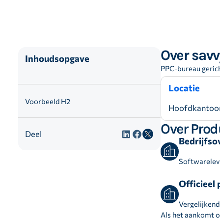
Over savv
Inhoudsopgave
PPC-bureau gerich
Locatie
Voorbeeld H2
Hoofdkantoor
Over Prod
Deel
Bedrijfso
Softwarelev
Officieel
Vergelijken
Als het aankomt o