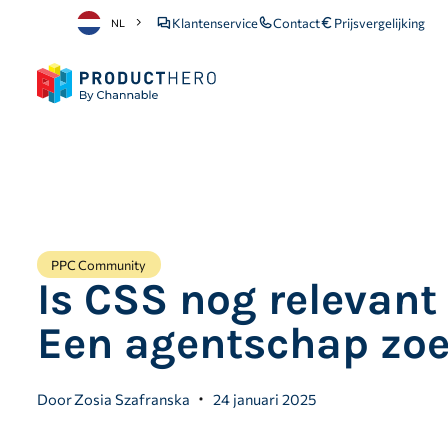
Klantenservice
Contact
Prijsvergelijking
NL
PPC Community
Is CSS nog relevant
Een agentschap zoek
Door
Zosia Szafranska
24 januari 2025