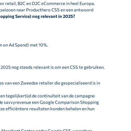
voor retail, B2C en D2C eCommerce in heel Europa.
ogseizoen naar Producthero CSS en een antwoord
pping Service) nog relevant in 2025?
n on Ad Spend) met 10%.
 2025 nog steeds relevant is om een CSS te gebruiken.
es van een Zweedse retailer die gespecialiseerd is in
en tegelijkertijd de continuïteit van de campagne
erde savvyrevenue een Google Comparison Shopping
ze efficiëntere resultaten konden behalen en hun
jke Merchant Center onder Google CSS, waardoor