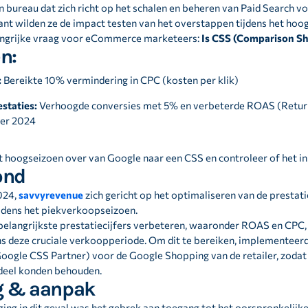
n bureau dat zich richt op het schalen en beheren van Paid Search 
nt wilden ze de impact testen van het overstappen tijdens het ho
angrijke vraag voor eCommerce marketeers:
Is CSS (Comparison Sho
n:
:
Bereikte 10% vermindering in CPC (kosten per klik)
staties:
Verhoogde conversies met 5% en verbeterde ROAS (Retur
r 2024
et hoogseizoen over van Google naar een CSS en controleer of het in
ond
024,
savvyrevenue
zich gericht op het optimaliseren van de prestati
jdens het piekverkoopseizoen.
belangrijkste prestatiecijfers verbeteren, waaronder ROAS en CPC, 
ns deze cruciale verkoopperiode. Om dit te bereiken, implemente
Google CSS Partner) voor de Google Shopping van de retailer, zodat 
deel konden behouden.
g & aanpak
ging in dit geval was het gebrek aan toegang tot het oorspronkeli