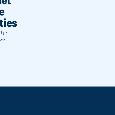
et
e
ties
l je
nze