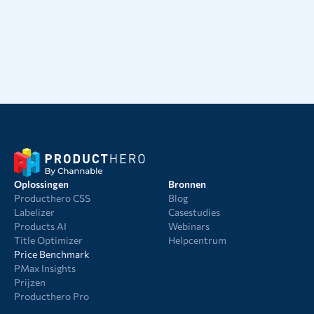
Oplossingen
Bronnen
Producthero CSS
Blog
Labelizer
Casestudies
Products AI
Webinars
Title Optimizer
Helpcentrum
Price Benchmark
PMax Insights
Prijzen
Producthero Pro