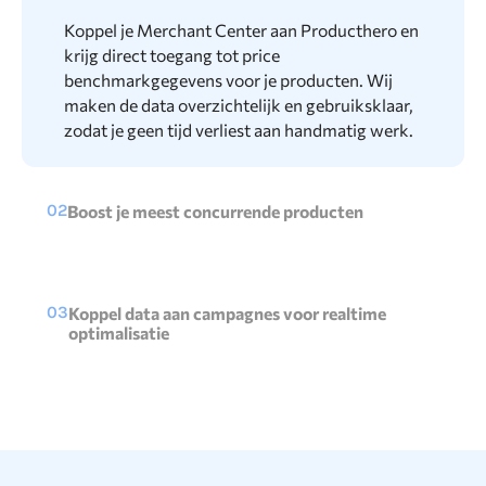
Koppel je Merchant Center aan Producthero en
krijg direct toegang tot price
benchmarkgegevens voor je producten. Wij
maken de data overzichtelijk en gebruiksklaar,
zodat je geen tijd verliest aan handmatig werk.
02
Boost je meest concurrende producten
Producten die onder het marktgemiddelde zijn
geprijsd, scoren meestal beter. Met onze tool
worden ze automatisch gelabeld, bijvoorbeeld
03
Koppel data aan campagnes voor realtime
"Below Benchmark", zodat je gerichte
optimalisatie
campagnes kunt opzetten en extra budget kunt
Gebruik deze custom labels direct in je
geven aan producten met het meeste potentieel.
campagnes om slimmere biedstrategieën toe te
passen. Geef prioriteit aan topproducten en
verminder uitgaven aan minder concurrerende
producten.