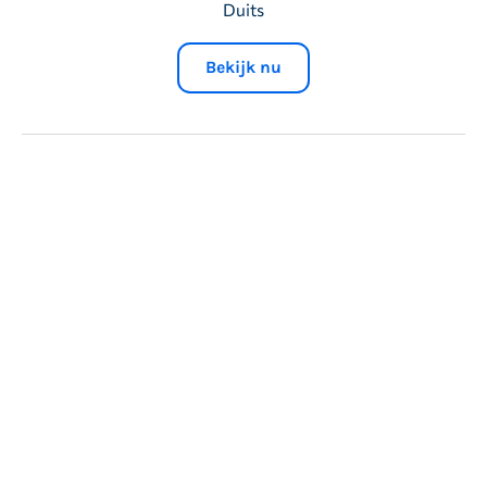
Duits
Bekijk nu
Mastering Search Domination: SEO & PPC Strategies
to Scale Your eCommerce in 2025
25 maart 2025