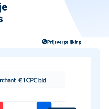
je
s
Prijsvergelijking