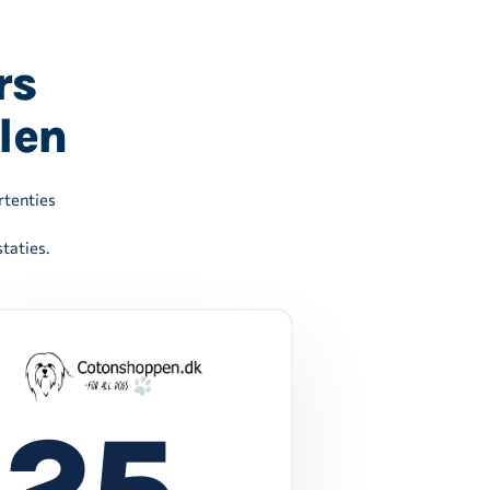
rs
len
rtenties
estaties.
25