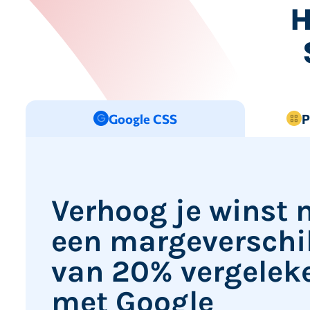
H
Google CSS
P
Verhoog je winst 
een margeverschi
van 20% vergelek
met Google