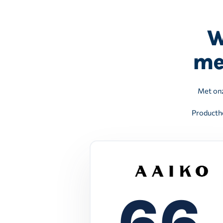
W
me
Met onz
Producthe
66