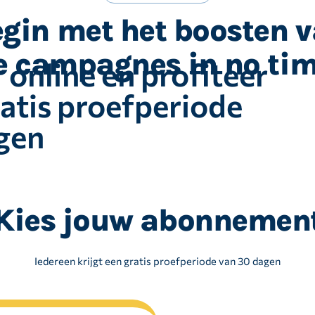
ct toegang tot
gin met het boosten 
eer je Shopping-ads
 tools en 20%
s en verbeter je
e campagnes in no ti
 online en profiteer
deel op je
.
ratis proefperiode
advertenties.
gen
Kies jouw abonnemen
Iedereen krijgt een gratis proefperiode van 30 dagen