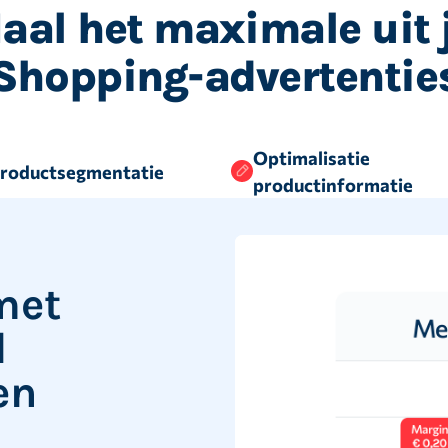
aal het maximale uit 
Shopping-advertentie
Optimalisatie
roductsegmentatie
productinformatie
met
l
en