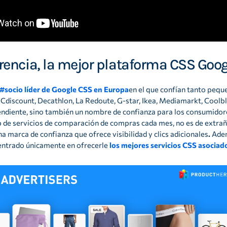
ferencia, la mejor plataforma CSS Go
#socio líder de Google CSS en Europa
en el que confían tanto peq
, Cdiscount, Decathlon, La Redoute, G-star, Ikea, Mediamarkt, Cool
endiente, sino también un nombre de confianza para los consumidor
eb de servicios de comparación de compras cada mes, no es de extrañ
a marca de confianza que ofrece visibilidad y clics adicionales
.
Adem
entrado únicamente en ofrecerle
los mejores servicios CSS asociad