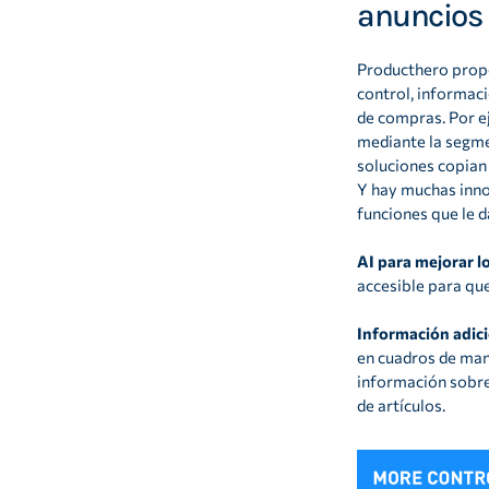
anuncios
Producthero propo
control, informac
de compras. Por e
mediante la segme
soluciones copian
Y hay muchas innov
funciones que le d
AI para mejorar l
accesible para qu
Información adici
en cuadros de man
información sobre
de artículos.