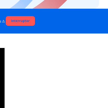
s ⚠️
Interruptor