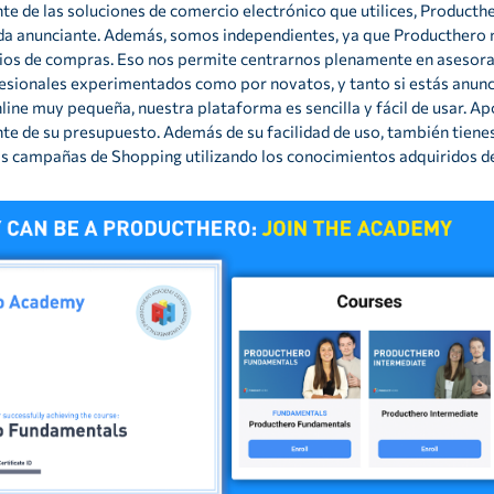
e de las soluciones de comercio electrónico que utilices, Producth
da anunciante. Además, somos independientes, ya que Producthero n
ios de compras. Eso nos permite centrarnos plenamente en asesorar 
sionales experimentados como por novatos, y tanto si estás anunc
line muy pequeña, nuestra plataforma es sencilla y fácil de usar. Ap
e de su presupuesto. Además de su facilidad de uso, también tiene
as campañas de Shopping utilizando los conocimientos adquiridos d