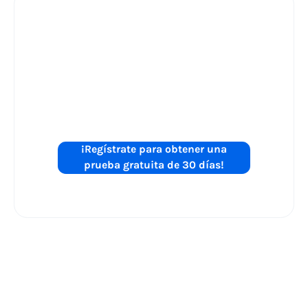
¿Está listo para
mejorar el
rendimiento de
sus anuncios de
Shopping?
¡Regístrate para obtener una
prueba gratuita de 30 días!