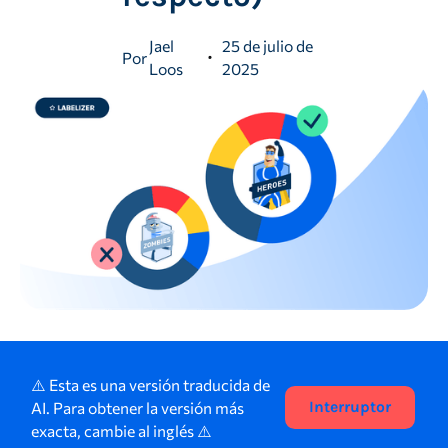
Jael
25 de julio de
Por
Loos
2025
⚠️ Esta es una versión traducida de
AI. Para obtener la versión más
Interruptor
exacta, cambie al inglés ⚠️