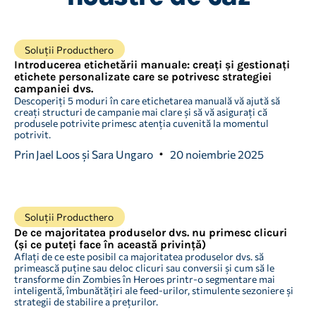
Soluții Producthero
Introducerea etichetării manuale: creați și gestionați
etichete personalizate care se potrivesc strategiei
campaniei dvs.
Descoperiți 5 moduri în care etichetarea manuală vă ajută să
creați structuri de campanie mai clare și să vă asigurați că
produsele potrivite primesc atenția cuvenită la momentul
potrivit.
Prin
Jael Loos și Sara Ungaro
20 noiembrie 2025
Soluții Producthero
De ce majoritatea produselor dvs. nu primesc clicuri
(și ce puteți face în această privință)
Aflați de ce este posibil ca majoritatea produselor dvs. să
primească puține sau deloc clicuri sau conversii și cum să le
transforme din Zombies în Heroes printr-o segmentare mai
inteligentă, îmbunătățiri ale feed-urilor, stimulente sezoniere și
strategii de stabilire a prețurilor.