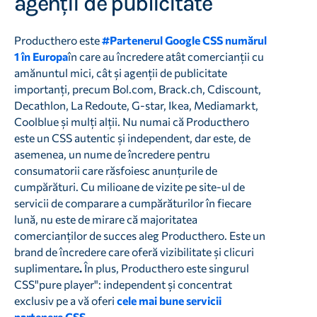
agenții de publicitate
Producthero este
#Partenerul Google CSS numărul
1 în Europa
în care au încredere atât comercianții cu
amănuntul mici, cât și agenții de publicitate
importanți, precum Bol.com, Brack.ch, Cdiscount,
Decathlon, La Redoute, G-star, Ikea, Mediamarkt,
Coolblue și mulți alții. Nu numai că Producthero
este un CSS autentic și independent, dar este, de
asemenea, un nume de încredere pentru
consumatorii care răsfoiesc anunțurile de
cumpărături. Cu milioane de vizite pe site-ul de
servicii de comparare a cumpărăturilor în fiecare
lună, nu este de mirare că majoritatea
comercianților de succes aleg Producthero. Este un
brand de încredere care oferă vizibilitate și clicuri
suplimentare
.
În plus, Producthero este singurul
CSS"pure player": independent și concentrat
exclusiv pe a vă oferi
cele mai bune servicii
partenere CSS
.