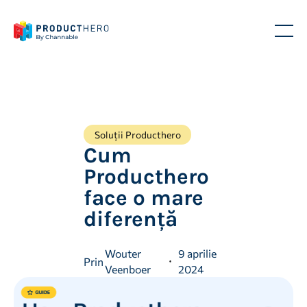
Soluții Producthero
Cum
Producthero
face o mare
diferență
Wouter
9 aprilie
Prin
Veenboer
2024