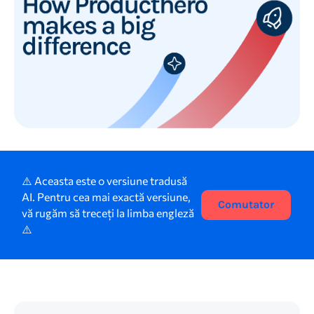
⚠️ Aceasta este o versiune tradusă
AI. Pentru cea mai exactă versiune,
Comutator
vă rugăm să treceți la limba engleză
⚠️