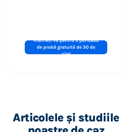
îmbunătățiți
performanța
anunțurilor
Shopping?
Înscrieți-vă pentru o perioadă
de probă gratuită de 30 de
zile!
Articolele și studiile
noastre de caz