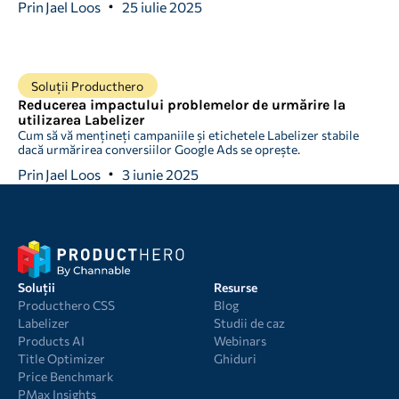
Prin
Jael Loos
25 iulie 2025
Soluții Producthero
Reducerea impactului problemelor de urmărire la
utilizarea Labelizer
Cum să vă mențineți campaniile și etichetele Labelizer stabile
dacă urmărirea conversiilor Google Ads se oprește.
Prin
Jael Loos
3 iunie 2025
Soluții
Resurse
Producthero CSS
Blog
Labelizer
Studii de caz
Products AI
Webinars
Title Optimizer
Ghiduri
Price Benchmark
PMax Insights