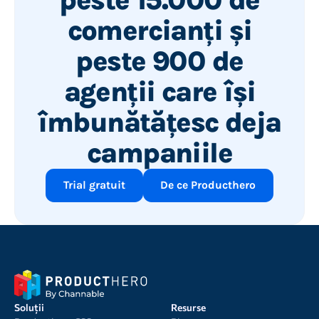
comercianți și
peste 900 de
agenții care își
îmbunătățesc deja
campaniile
Trial gratuit
De ce Producthero
Soluții
Resurse