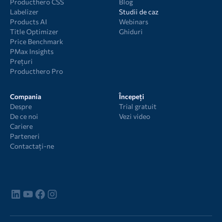
Producthero CSS
Blog
Labelizer
Studii de caz
Products AI
Webinars
Title Optimizer
Ghiduri
Price Benchmark
PMax Insights
Prețuri
Producthero Pro
Compania
Începeți
Despre
Trial gratuit
De ce noi
Vezi video
Cariere
Parteneri
Contactați-ne