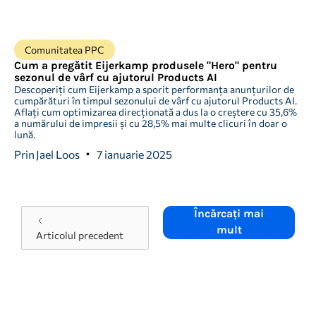
Comunitatea PPC
Cum a pregătit Eijerkamp produsele "Hero" pentru
sezonul de vârf cu ajutorul Products AI
Descoperiți cum Eijerkamp a sporit performanța anunțurilor de
cumpărături în timpul sezonului de vârf cu ajutorul Products AI.
Aflați cum optimizarea direcționată a dus la o creștere cu 35,6%
a numărului de impresii și cu 28,5% mai multe clicuri în doar o
lună.
Prin
Jael Loos
7 ianuarie 2025
Încărcați mai
mult
Articolul precedent