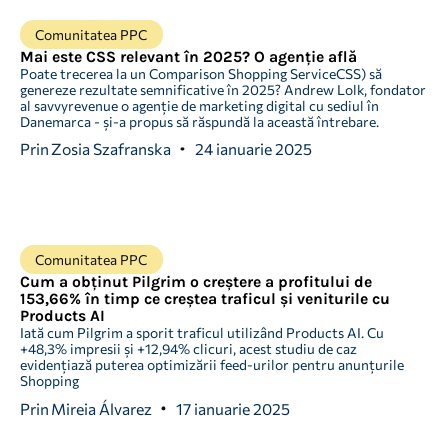
Comunitatea PPC
Mai este CSS relevant în 2025? O agenție află
Poate trecerea la un Comparison Shopping ServiceCSS) să
genereze rezultate semnificative în 2025? Andrew Lolk, fondator
al savvyrevenue o agenție de marketing digital cu sediul în
Danemarca - și-a propus să răspundă la această întrebare.
Prin
Zosia Szafranska
24 ianuarie 2025
Comunitatea PPC
Cum a obținut Pilgrim o creștere a profitului de
153,66% în timp ce creștea traficul și veniturile cu
Products AI
Iată cum Pilgrim a sporit traficul utilizând Products AI. Cu
+48,3% impresii și +12,94% clicuri, acest studiu de caz
evidențiază puterea optimizării feed-urilor pentru anunțurile
Shopping
Prin
Mireia Álvarez
17 ianuarie 2025