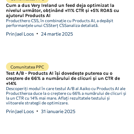
Cum a dus Very Ireland un feed deja optimizat la
nivelul următor, obținând +11% CTR și +5% ROAS cu
ajutorul Products AI
Producthero CSS, în combinație cu Products AI, a depășit
performanțele unui CSSterț CSSanaliza detaliată.
Prin
Jael Loos
24 martie 2025
Comunitatea PPC
Test A/B - Products AI își dovedește puterea cu o
creștere de 66% a numărului de clicuri și un CTR de
+14%
Descoperiți modul în care testul A/B al Aaiko cu Products AI ale
Productheroa duce la o creștere cu 66% a numărului de clicuri și
la un CTR cu 14% mai mare. Aflați rezultatele testului și
viitoarele strategii de optimizare.
Prin
Jael Loos
31 ianuarie 2025