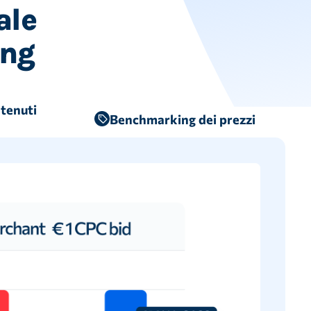
ale
ing
ntenuti
Benchmarking dei prezzi