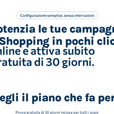
trumenti avanzati e
Configurazione semplice, senza interruzioni
otenzia le tue campag
 vantaggio
con facilità i tuoi
vo del +20% di
opping e migliora le
Shopping in pochi cli
nline e attiva subito
i tuoi annunci
nce.
ratuita di 30 giorni.
egli il piano che fa per
Prova gratuita di 30 giorni inclusa per tutti i piani