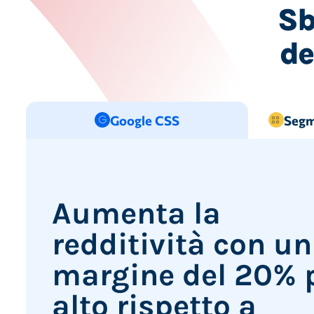
Sb
de
Google CSS
Segm
Aumenta la
redditività con un
margine del 20% 
alto rispetto a