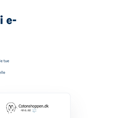
i e-
le tue
lle