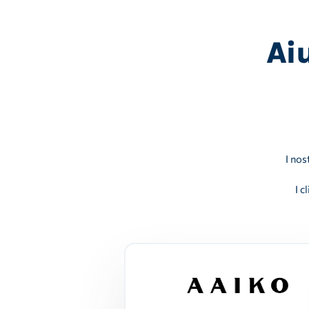
Aiu
I nos
I 